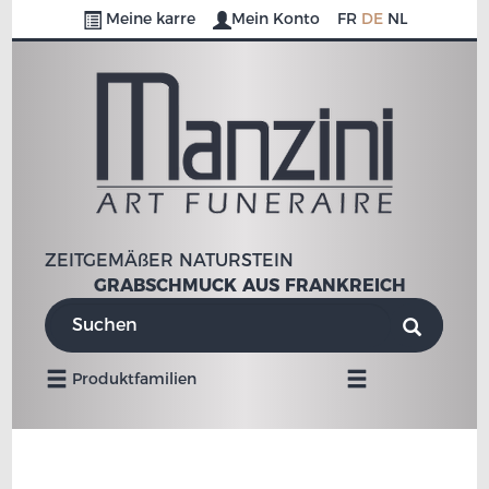
Meine karre
Mein Konto
FR
DE
NL
ZEITGEMÄßER NATURSTEIN
GRABSCHMUCK AUS FRANKREICH
Umschalten
Produktfamilien
der
Navigation