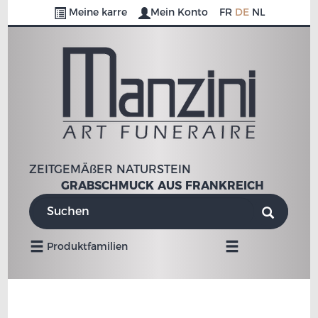
Meine karre
Mein Konto
FR
DE
NL
ZEITGEMÄßER NATURSTEIN
GRABSCHMUCK AUS FRANKREICH
Umschalten
Produktfamilien
der
Navigation