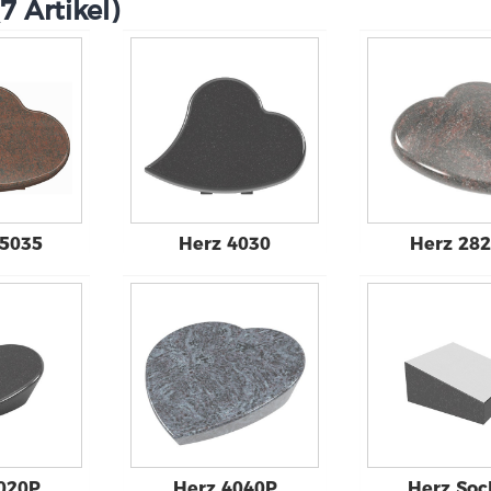
7 Artikel
)
-5035
Herz 4030
Herz 28
020P
Herz 4040P
Herz Soc