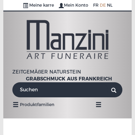
Meine karre
Mein Konto
FR
DE
NL
ZEITGEMÄßER NATURSTEIN
GRABSCHMUCK AUS FRANKREICH
Umschalten
Produktfamilien
der
Navigation